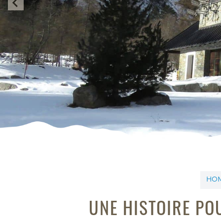
…
HO
UNE HISTOIRE PO