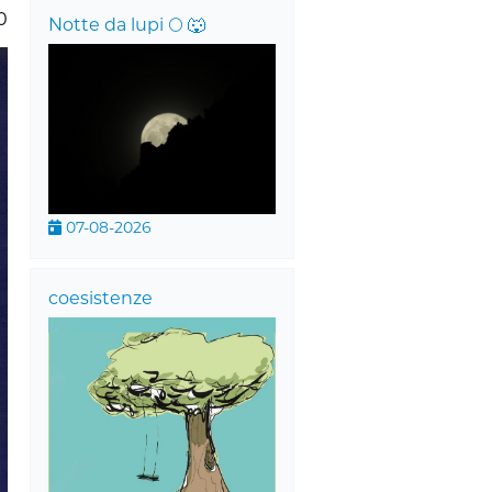
0
Notte da lupi 🌕 🐺
07-08-2026
coesistenze