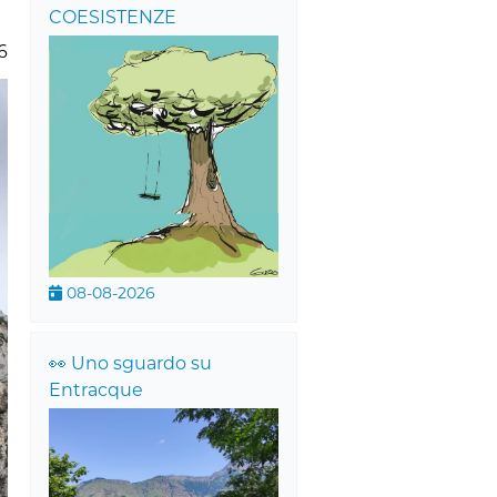
COESISTENZE
6
08-08-2026
👀 Uno sguardo su
Entracque