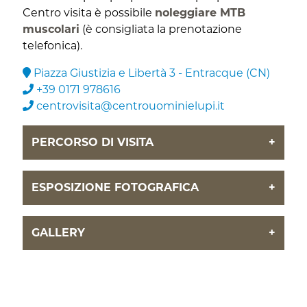
Centro visita è possibile
noleggiare MTB
muscolari
(è consigliata la prenotazione
telefonica).
Piazza Giustizia e Libertà 3 - Entracque (CN)
+39 0171 978616
centrovisita@centrouominielupi.it
PERCORSO DI VISITA
+
ESPOSIZIONE FOTOGRAFICA
+
GALLERY
+