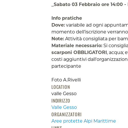
_Sabato 03 Febbraio ore 14:00 - 
Info pratiche
Dove:
variabile ad ogni appuntame
momento dell’iscrizione verranno 
Note:
Attività consigliata per bambi
Materiale necessario:
Si consigli
scarponi OBBLIGATORI
, acqua; 
costi aggiuntivi dall'organizzazio
partecipante
Foto A.Rivelli
LOCATION
valle Gesso
INDIRIZZO
Valle Gesso
ORGANIZZATORI
Aree protette Alpi Marittime