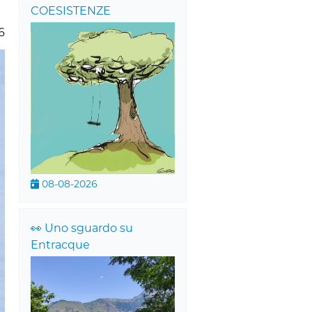
COESISTENZE
6
08-08-2026
👀 Uno sguardo su
Entracque