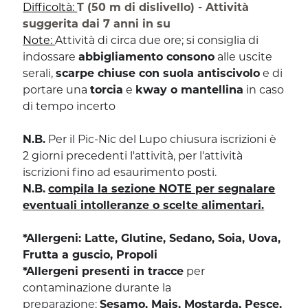
Difficoltà:
T (50 m di dislivello) - Attività
suggerita dai 7 anni in su
Note:
Attività di circa due ore; si consiglia di
indossare
abbigliamento consono
alle uscite
serali,
scarpe chiuse con suola antiscivolo
e di
portare una
torcia
e
kway o mantellina
in caso
di tempo incerto
N.B.
Per il Pic-Nic del Lupo chiusura iscrizioni è
2 giorni precedenti l'attività, per l'attività
iscrizioni fino ad esaurimento posti.
N.B.
compila la sezione NOTE per segnalare
eventuali intolleranze o scelte alimentari.
*Allergeni: Latte, Glutine, Sedano, Soia, Uova,
Frutta a guscio, Propoli
*Allergeni presenti in tracce
per
contaminazione durante la
preparazione:
Sesamo, Mais, Mostarda, Pesce,