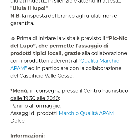
ululati indotti... in silenzio e attenti in attesa...
"Ulula il lupo!"
N.B.
la risposta del branco agli ululati non è
garantita.
🧺 Prima di iniziare la visita è previsto il
“Pic-Nic
del Lupo”, che permette l'assaggio di
prodotti tipici locali, grazie
alla collaborazione
con i produttori aderenti al
"Qualità Marchio
APAM"
ed in particolare con la collaborazione
del Caseificio Valle Gesso.
*Menù,
in
consegna presso il Centro Faunistico
dalle 19:30 alle 20:10
:
Panino al formaggio,
Assaggi di prodotti
Marchio Qualità APAM
Dolce
Informazioni: