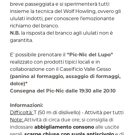
breve passeggiata e si sperimenterà tutti
insieme la tecnica del Wolf Howling, ovvero gli
ululati indotti, per conoscere l’emozionante
richiamo del branco.
N.B.
la risposta del branco agli ululati non è
garantita.
E’ possibile prenotare il
“Pic-Nic del Lupo”
realizzato con prodotti tipici locali e in
collaborazione con il Caseificio Valle Gesso
(panino al formaggio, assaggio di formaggi,
dolce)*
Consegna del Pic-Nic dalle 19:30 alle 20:10
Informazioni:
Difficoltà:
T (50 m di dislivello) - Attività per tutti
Note:
Attività di circa due ore; si consiglia di
indossare
abbigliamento consono
alle uscite
serali,
scarpe chiuse con suola antiscivolo
e di