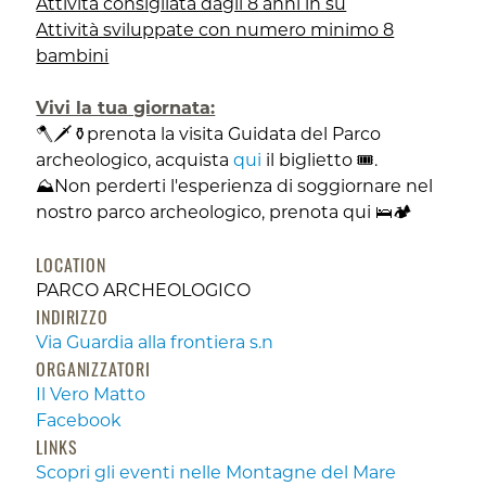
Attività consigliata dagli 8 anni in su
Attività sviluppate con numero minimo 8
bambini
Vivi la tua giornata:
🪓🗡️⚱️prenota la visita Guidata del Parco
archeologico, acquista
qui
il biglietto 🎟.
⛰️
Non perderti l'esperienza di soggiornare nel
nostro parco archeologico, prenota
qui
🛌🏕️
LOCATION
PARCO ARCHEOLOGICO
INDIRIZZO
Via Guardia alla frontiera s.n
ORGANIZZATORI
Il Vero Matto
Facebook
LINKS
Scopri gli eventi nelle Montagne del Mare