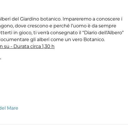
 alberi del Giardino botanico. Impareremo a conoscere i
engono, dove crescono e perché l’uomo è da sempre
terti in gioco, ti verrà consegnato il “Diario dell’Albero”
 documentare gli alberi come un vero Botanico.
n su - Durata circa 1,30 h
"
del Mare