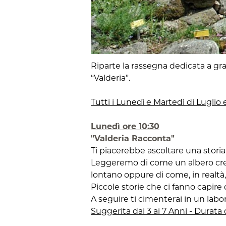
Riparte la rassegna dedicata a gran
“Valderia”.
Tutti i Lunedì e Martedì di Lugli
Lunedì ore 10:30
"Valderia Racconta"
Ti piacerebbe ascoltare una stori
Leggeremo di come un albero cres
lontano oppure di come, in realtà, 
Piccole storie che ci fanno capire
A seguire ti cimenterai in un labo
Suggerita dai 3 ai 7 Anni - Durata c