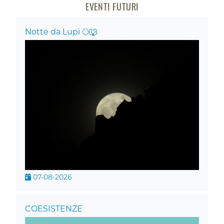
EVENTI FUTURI
Notte da Lupi 🌕🐺
07-08-2026
COESISTENZE