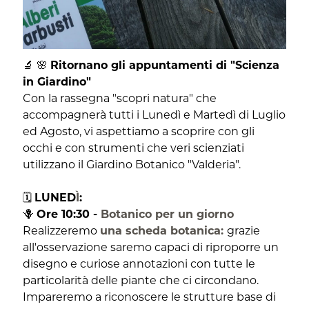
🔬 🌸
Ritornano gli appuntamenti di "Scienza
in Giardino"
Con la rassegna "scopri natura" che
accompagnerà tutti i Lunedì e Martedì di Luglio
ed Agosto, vi aspettiamo a scoprire con gli
occhi e con strumenti che veri scienziati
utilizzano il Giardino Botanico "Valderia".
🗓️
LUNED
Ì
:
🪻
Ore 10:30 -
Botanico per un giorno
Realizzeremo
una scheda botanica:
grazie
all'osservazione saremo capaci di riproporre un
disegno e curiose annotazioni con tutte le
particolarità delle piante che ci circondano.
Impareremo a riconoscere le strutture base di