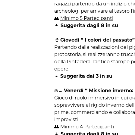
ragazzi partendo da un indizio che
archeologi per arrivare al tesoro fi
👥
Minimo 5 Partecipanti
👧
Suggerita dagli 8 in su
🎨
Giovedì “ I colori del passato”
Partendo dalla realizzazioni dei pi
protostoria, si realizzeranno trucc
della Pintadera, l’antico stampo p
opere.
👧
Suggerita dai 3 in su
❄️↔️
Venerdì “ Missione inverno: 
Gioco di ruolo immersivo in cui o
sopravvivere al rigido inverno del
prime, commerciando e collaborand
imprevisti
👥
Minimo 4 Partecipanti
👧
Suggerita dagli 8 in su