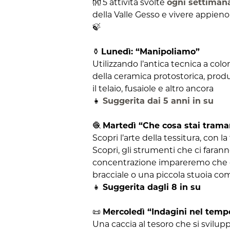
👐 5 attività svolte
ogni settima
della Valle Gesso e vivere appieno
🍃
⚱️
Lunedì: “Manipoliamo”
Utilizzando l’antica tecnica a c
della ceramica protostorica, prod
il telaio, fusaiole e altro ancora
👧
Suggerita dai 5 anni in su
🧶
Martedì “Che cosa stai tram
Scopri l’arte della tessitura, con la
Scopri, gli strumenti che ci farann
concentrazione impareremo che co
bracciale o una piccola stuoia com
👧
Suggerita dagli 8 in su
📜
Mercoledì “Indagini nel temp
Una caccia al tesoro che si svilupp