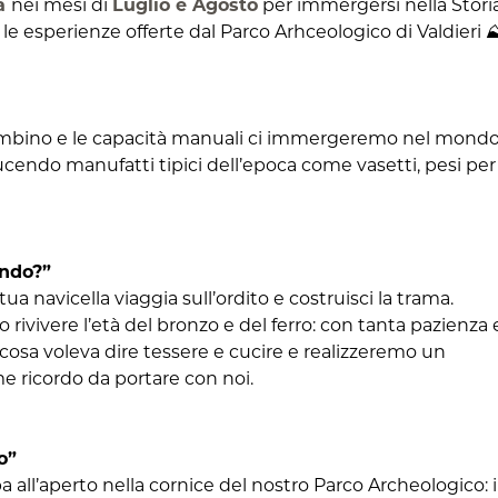
na
nei mesi di
Luglio e Agosto
per immergersi nella Stori
 le esperienze offerte dal Parco Arhceologico di Valdieri ⛰
olombino e le capacità manuali ci immergeremo nel mond
ucendo manufatti tipici dell’epoca come vasetti, pesi per
ando?”
 tua navicella viaggia sull’ordito e costruisci la trama.
o rivivere l’età del bronzo e del ferro: con tanta pazienza 
sa voleva dire tessere e cucire e realizzeremo un
e ricordo da portare con noi.
o”
a all’aperto nella cornice del nostro Parco Archeologico: i