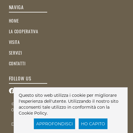
NAVIGA
HOME
LA COOPERATIVA
VISITA
SERVIZI
CONTATTI
FOLLOW US
Questo sito web utilizza i cookie per migliorare
l'esperienza dell'utente. Utilizzando il nostro sito
© 2026 Società Cooperativa Montagne del Mare - PI
acconsenti tale utilizzo in conformità con la
03496760046 - All Right Reserved
Cookie Policy.
APPROFONDISCI
HO CAPITO
Developed by