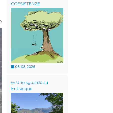
COESISTENZE
0
08-08-2026
👀 Uno sguardo su
Entracque