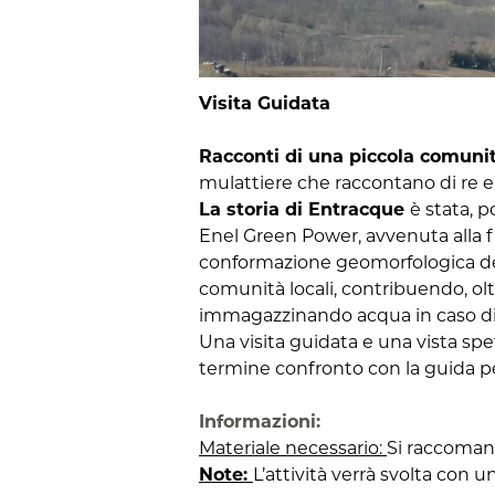
Visita Guidata
Racconti di una piccola comuni
mulattiere che raccontano di re e 
La storia di Entracque
è stata, p
Enel Green Power
, avvenuta alla f
conformazione geomorfologica dell
comunità locali, contribuendo, oltr
immagazzinando acqua in caso di
Una visita guidata e una vista spe
termine confronto con la guida per
Informazioni:
Materiale necessario:
Si raccoman
Note:
L’attività verrà svolta con