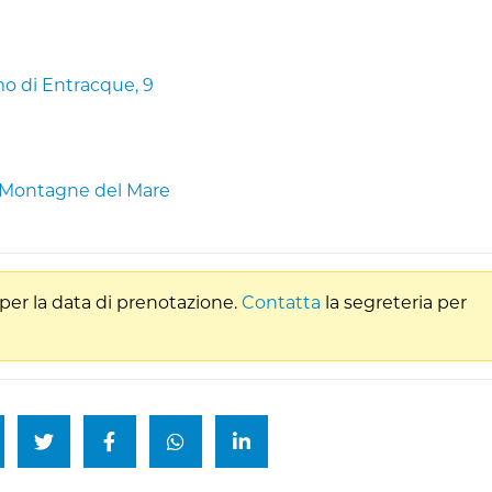
mo di Entracque, 9
le Montagne del Mare
per la data di prenotazione.
Contatta
la segreteria per