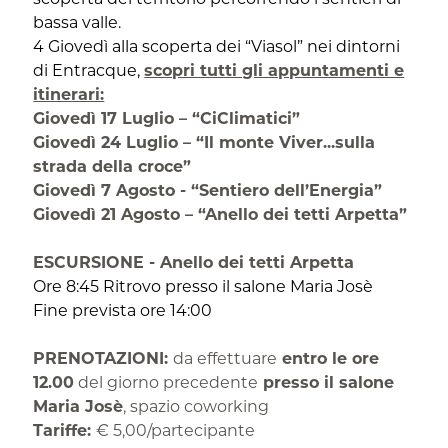
scoperta del territorio percorrendo i sentieri di
bassa valle.
4 Giovedì alla scoperta dei “Viasol” nei dintorni
di Entracque,
scopri tutti gli appuntamenti e
itinerari:
Giovedì 17 Luglio –
“CiClimatici”
Giovedì 24 Luglio –
“Il monte Viver...sulla
strada della croce”
Giovedì 7 Agosto -
“Sentiero dell’Energia”
Giovedì 21 Agosto –
“Anello dei tetti Arpetta”
ESCURSIONE - Anello dei tetti Arpetta
Ore 8:45 Ritrovo presso il salone Maria Josè
Fine prevista ore 14:00
PRENOTAZIONI:
da effettuare
entro le ore
12.00
del giorno precedente
presso il salone
Maria Josè
, spazio coworking
Tariffe:
€ 5,00/partecipante